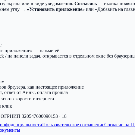
зу экрана или в виде уведомления.
Согласись
— иконка появитс
рхнем углу →
«Установить приложение»
или «Добавить на глав
c
ть приложение» — нажми её
 / на панели задач, открывается в отдельном окне без браузерн
ом
пок браузера, как настоящее приложение
т, ответ от Анны, оплата прошла
сит от скорости интернета
н клик
· ОГРНИП 320547600090153 · 18+
конфиденциальности
Пользовательское соглашение
Согласие на 
документы