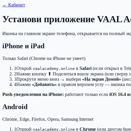
← Кабинет
Установи приложение VAAL 
Иконка на главном экране телефона, открывается на полный экр
iPhone и iPad
Только Safari (Chrome на iPhone не умеет)
1
Открой
в
Safari
(если открыл в Tel
vaalacademy.online
2
Нажми кнопку
⬆ Поделиться
внизу экрана (или сверху н
3
Прокрути меню вниз → выбери
«На экран Домой»
(анг
4
Нажми
«Добавить»
в правом верхнем углу — иконка по
Push-уведомления на iPhone:
работают только если
iOS 16.4 и
Android
Chrome, Edge, Firefox, Opera, Samsung Internet
1
Открой
в
Chrome
(или другом бра
vaalacademy.online