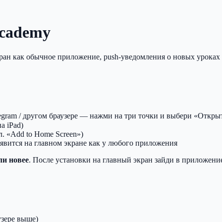
Academy
ан как обычное приложение, push-уведомления о новых уроках и 
egram / другом браузере — нажми на три точки и выбери «Открыть
а iPad)
л. «Add to Home Screen»)
явится на главном экране как у любого приложения
ли новее
. После установки на главный экран зайди в приложе
узере выше)