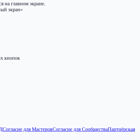
я на главном экране.
ный экран»
ых кнопок
ПД
Согласие для Мастеров
Согласие для Сообщества
Партнёрская