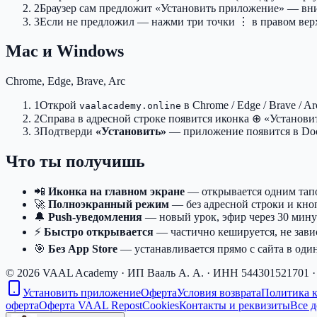
2
Браузер сам предложит «Установить приложение» — вни
3
Если не предложил — нажми три точки
⋮
в правом ве
Mac и Windows
Chrome, Edge, Brave, Arc
1
Открой
в Chrome / Edge / Brave / Ar
vaalacademy.online
2
Справа в адресной строке появится иконка
⊕
«Установи
3
Подтверди
«Установить»
— приложение появится в Dock
Что ты получишь
📲
Иконка на главном экране
— открывается одним тап
🚀
Полноэкранный режим
— без адресной строки и кно
🔔
Push-уведомления
— новый урок, эфир через 30 мину
⚡
Быстро открывается
— частично кешируется, не зави
🎯
Без App Store
— устанавливается прямо с сайта в оди
© 2026 VAAL Academy · ИП Вааль А. А. · ИНН 544301521701 
Установить приложение
Оферта
Условия возврата
Политика 
оферта
Оферта VAAL Repost
Cookies
Контакты и реквизиты
Все 