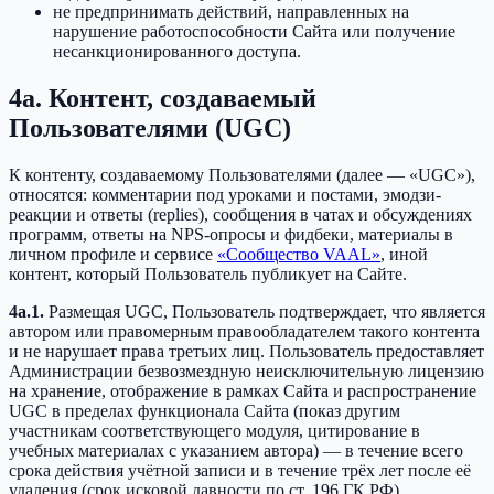
не предпринимать действий, направленных на
нарушение работоспособности Сайта или получение
несанкционированного доступа.
4a. Контент, создаваемый
Пользователями (UGC)
К контенту, создаваемому Пользователями (далее — «UGC»),
относятся: комментарии под уроками и постами, эмодзи-
реакции и ответы (replies), сообщения в чатах и обсуждениях
программ, ответы на NPS-опросы и фидбеки, материалы в
личном профиле и сервисе
«Сообщество VAAL»
, иной
контент, который Пользователь публикует на Сайте.
4a.1.
Размещая UGC, Пользователь подтверждает, что является
автором или правомерным правообладателем такого контента
и не нарушает права третьих лиц. Пользователь предоставляет
Администрации безвозмездную неисключительную лицензию
на хранение, отображение в рамках Сайта и распространение
UGC в пределах функционала Сайта (показ другим
участникам соответствующего модуля, цитирование в
учебных материалах с указанием автора) — в течение всего
срока действия учётной записи и в течение трёх лет после её
удаления (срок исковой давности по ст. 196 ГК РФ).