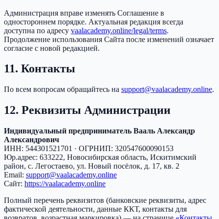
Администрация вправе изменять Соглашение в
одностороннем порядке. Актуальная редакция всегда
доступна по адресу
vaalacademy.online/legal/terms
.
Продолжение использования Сайта после изменений означает
согласие с новой редакцией.
11. Контакты
По всем вопросам обращайтесь на
support@vaalacademy.online
.
12. Реквизиты Администрации
Индивидуальный предприниматель Вааль Александр
Александрович
ИНН: 544301521701 · ОГРНИП: 320547600090153
Юр.адрес: 633222, Новосибирская область, Искитимский
район, с. Легостаево, ул. Новый посёлок, д. 17, кв. 2
Email:
support@vaalacademy.online
Сайт:
https://vaalacademy.online
Полный перечень реквизитов (банковские реквизиты, адрес
фактической деятельности, данные ККТ, контакты для
возвратов, возрастная маркировка) — на странице
«Контакты